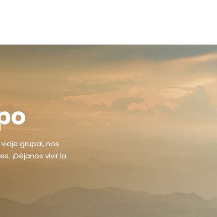
upo
viaje grupal, nos
 ¡Déjanos vivir la