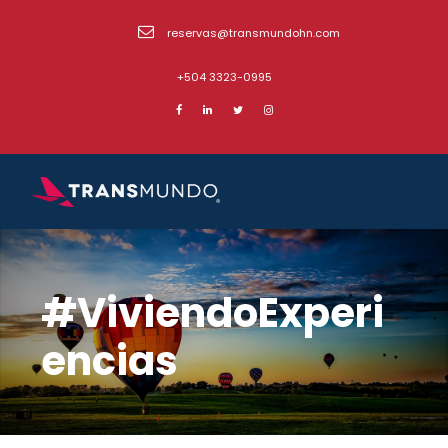
reservas@transmundohn.com
+504 3323-0995
#ViviendoExperi
encias