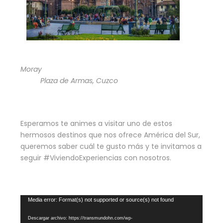
Moray
Plaza de Armas, Cuzco
Esperamos te animes a visitar uno de estos
hermosos destinos que nos ofrece América del Sur,
queremos saber cuál te gusto más y te invitamos a
seguir #ViviendoExperiencias con nosotros.
R
Media error: Format(s) not supported or source(s) not found
e
Descargar archivo: https://transmundohn.com/wp-